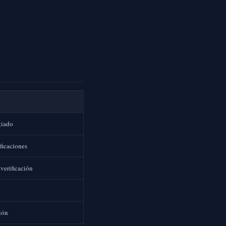
giado
ficaciones
 verificación
ión