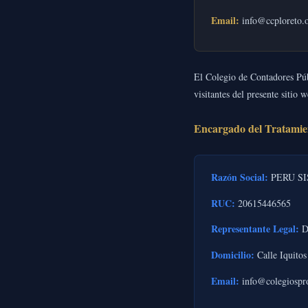
Email:
info@ccploreto.o
El Colegio de Contadores Públ
visitantes del presente sitio
Encargado del Tratamie
Razón Social:
PERU SI
RUC:
20615446565
Representante Legal:
Du
Domicilio:
Calle Iquito
Email:
info@colegiospr