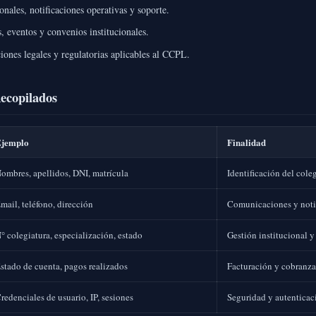
nales, notificaciones operativas y soporte.
, eventos y convenios institucionales.
ones legales y regulatorias aplicables al CCPL.
Recopilados
jemplo
Finalidad
ombres, apellidos, DNI, matrícula
Identificación del cole
mail, teléfono, dirección
Comunicaciones y noti
° colegiatura, especialización, estado
Gestión institucional y
stado de cuenta, pagos realizados
Facturación y cobranza
redenciales de usuario, IP, sesiones
Seguridad y autenticac