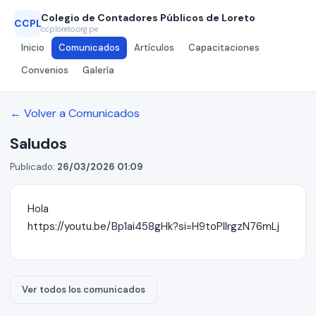
Colegio de Contadores Públicos de Loreto
CCPL
ccploreto.org.pe
Inicio
Comunicados
Artículos
Capacitaciones
Convenios
Galería
← Volver a Comunicados
Saludos
Publicado:
26/03/2026 01:09
Hola
https://youtu.be/Bp1ai458gHk?si=H9toPIlrgzN76mLj
Ver todos los comunicados